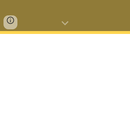
㈜오섹시코리아 - 실시간(핫한)뉴스
㈜오섹시코리아 - 파트너스
중고나라/핫딜/최저가마켓